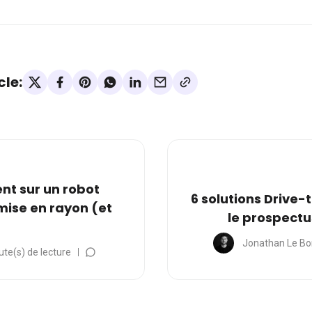
cle:
ent sur un robot
6 solutions Drive
mise en rayon (et
le prospectu
Jonathan Le Bo
ute(s) de lecture