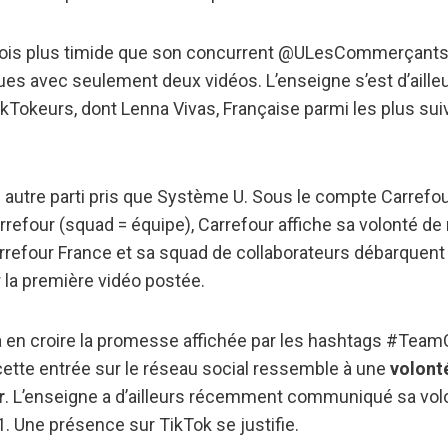
efois plus timide que son concurrent @ULesCommerçants
ues avec seulement deux vidéos. L’enseigne s’est d’aille
TikTokeurs, dont Lenna Vivas, Française parmi les plus sui
n autre parti pris que Système U. Sous le compte Carrefou
efour (squad = équipe), Carrefour affiche sa volonté de
arrefour France et sa squad de collaborateurs débarquent 
ur la première vidéo postée.
à en croire la promesse affichée par les hashtags #Team
ette entrée sur le réseau social ressemble à une
volont
r
. L’enseigne a d’ailleurs récemment communiqué sa volo
. Une présence sur TikTok se justifie.