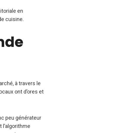
toriale en
e cuisine.
ande
arché, à travers le
ocaux ont d’ores et
onc peu générateur
t l’algorithme