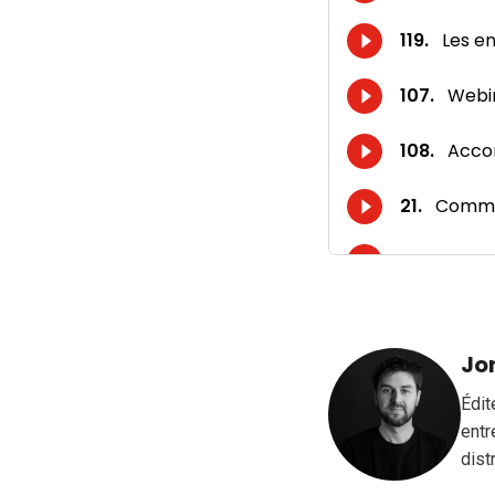
Jo
Édit
entr
dist