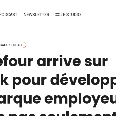
PODCAST
NEWSLETTER
🎞️ LE STUDIO
CATION LOCALE
four arrive sur
ok pour dévelop
arque employe