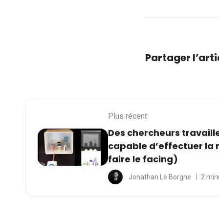
Partager l’arti
Plus récent
Des chercheurs travaill
capable d’effectuer la 
faire le facing)
Jonathan Le Borgne
2 min