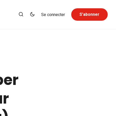
S’abonner
Se connecter
per
ur