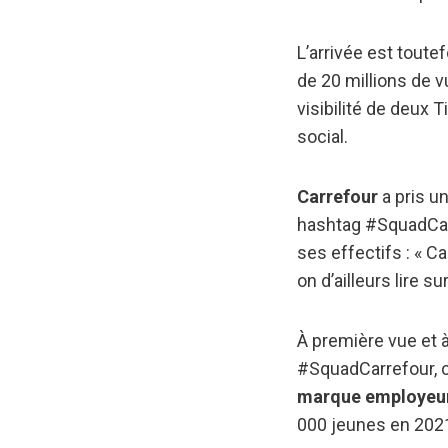
L’arrivée est tout
de 20 millions de v
visibilité de deux 
social.
Carrefour
a pris u
hashtag #SquadCarr
ses effectifs : « C
on d’ailleurs lire s
À première vue et 
#SquadCarrefour, c
marque employeu
000 jeunes en 2021