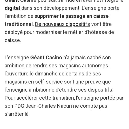
digital
dans son développement. L’enseigne porte
l’ambition de
supprimer le passage en caisse
traditionnel
.
De nouveaux dispositifs
vont être
déployé pour moderniser le métier d’hôtesse de
caisse.
L’enseigne
Géant Casino
n’a jamais caché son
ambition de rendre ses magasins autonomes :
l’ouverture le dimanche de certains de ses
magasins en self-service sont une preuve que
l’enseigne ambitionne d’étendre ses dispositifs.
Pour accélérer cette transition, l’enseigne portée par
son PDG Jean-Charles Naouri ne compte pas
s’arrêter là.