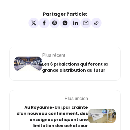
Partager l’article:
Plus récent
Les 6 prédictions qui feront la
grande distribution du futur
Plus ancien
Au Royaume-Uni,par crainte
d’un nouveau confinement, des
enseignes pratiquent une
limitation des achats sur