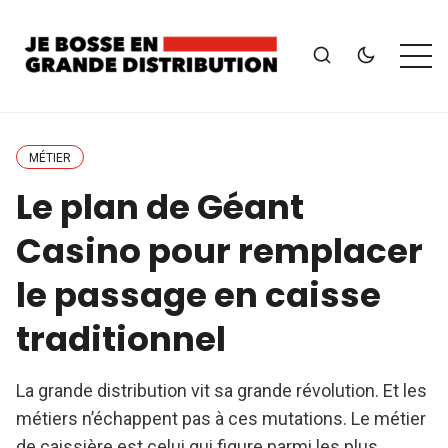
MÉTIER
Le plan de Géant
Casino pour remplacer
le passage en caisse
traditionnel
La grande distribution vit sa grande révolution. Et les
métiers n’échappent pas à ces mutations. Le métier
de caissière est celui qui figure parmi les plus