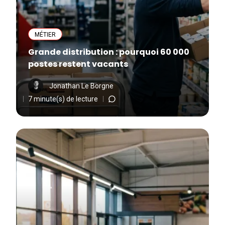
MÉTIER
Grande distribution : pourquoi 60 000
postes restent vacants
Jonathan Le Borgne
7 minute(s) de lecture