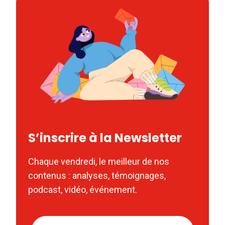
S’inscrire à la Newsletter
Chaque vendredi, le meilleur de nos
contenus : analyses, témoignages,
podcast, vidéo, événement.
Nom