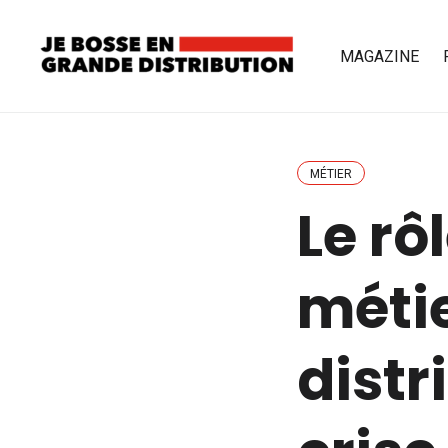
MAGAZINE
MÉTIER
Le rô
métie
distr