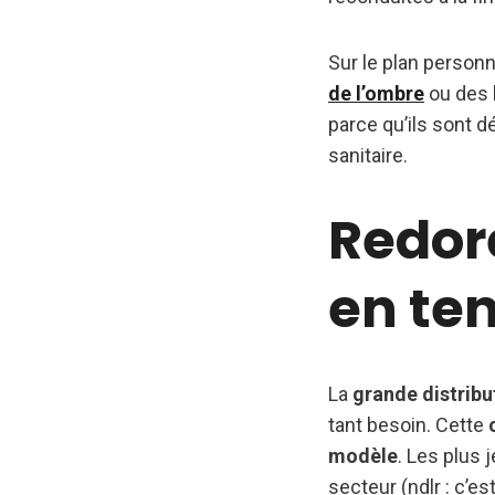
Sur le plan person
de l’ombre
ou des 
parce qu’ils sont d
sanitaire.
Redore
en te
La
grande distribu
tant besoin. Cette
modèle
. Les plus 
secteur (ndlr : c’e