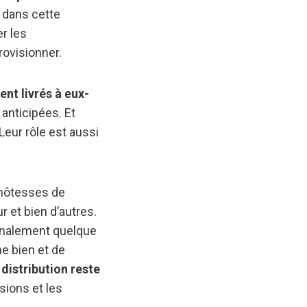
t dans cette
er les
rovisionner.
nt livrés à eux-
 anticipées. Et
Leur rôle est aussi
 hôtesses de
r et bien d’autres.
inalement quelque
e bien et de
 distribution reste
nsions et les