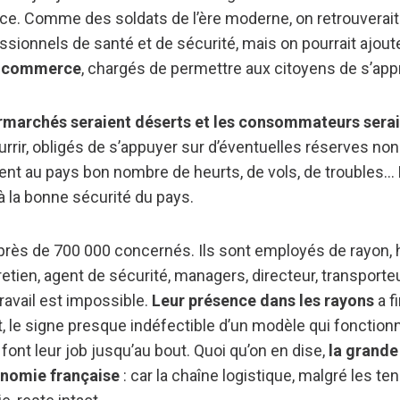
ence. Comme des soldats de l’ère moderne, on retrouverai
ssionnels de santé et de sécurité, mais on pourrait ajout
u commerce
, chargés de permettre aux citoyens de s’app
rmarchés seraient déserts et les consommateurs seraie
rrir, obligés de s’appuyer sur d’éventuelles réserves non
itent au pays bon nombre de heurts, de vols, de troubles… 
à la bonne sécurité du pays.
t près de 700 000 concernés. Ils sont employés de rayon,
retien, agent de sécurité, managers, directeur, transporteu
travail est impossible.
Leur présence dans les rayons
a f
, le signe presque indéfectible d’un modèle qui fonctionn
font leur job jusqu’au bout. Quoi qu’on en dise,
la grande
onomie française
: car la chaîne logistique, malgré les te