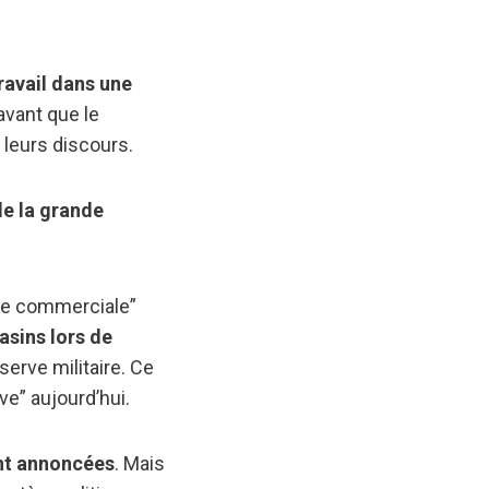
ravail dans une
avant que le
 leurs discours.
de la grande
rve commerciale”
asins lors de
erve militaire. Ce
ve” aujourd’hui.
ont annoncées
. Mais