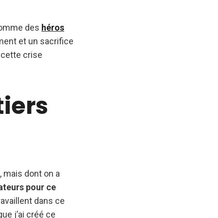
s comme des
héros
ent et un sacrifice
 cette crise
iers
, mais dont on a
teurs pour ce
ravaillent dans ce
que j’ai créé ce