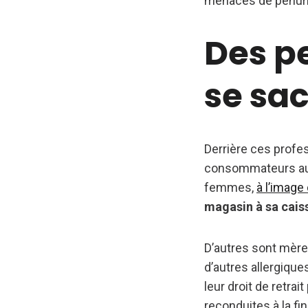
menaces de pénurie
Des p
se sac
Derrière ces prof
consommateurs auss
femmes,
à l’image
magasin à sa cais
D’autres sont mère
d’autres allergiqu
leur droit de retra
reconduites à la fin