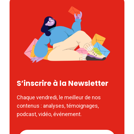
S’inscrire à la Newsletter
Chaque vendredi, le meilleur de nos
contenus : analyses, témoignages,
podcast, vidéo, événement.
Nom