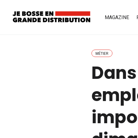
MAGAZINE
MÉTIER
Dans
empl
impos