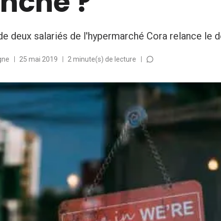
nche ?
de deux salariés de l'hypermarché Cora relance le d
gne
25 mai 2019
2 minute(s) de lecture