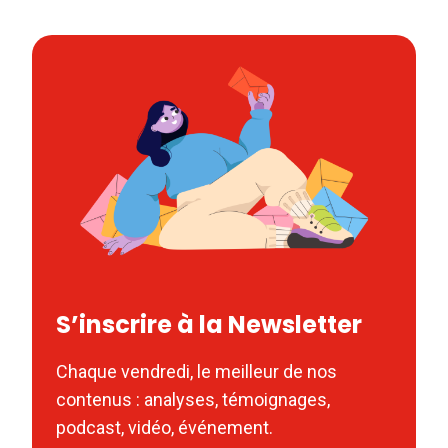
S’inscrire à la Newsletter
Chaque vendredi, le meilleur de nos
contenus : analyses, témoignages,
podcast, vidéo, événement.