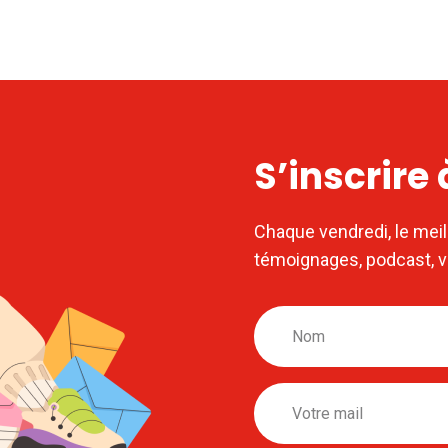
S’inscrire
Chaque vendredi, le meil
témoignages, podcast, 
Nom
Email