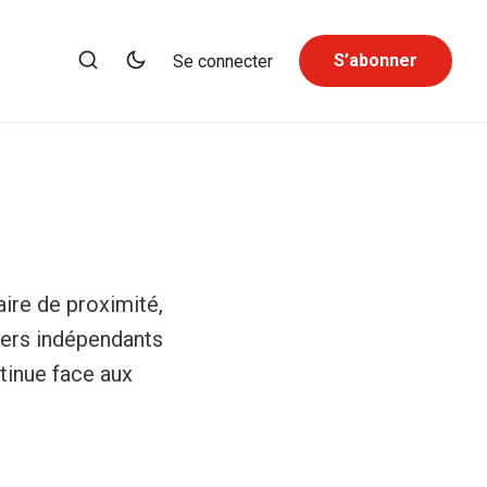
S’abonner
Se connecter
aire de proximité,
ners indépendants
tinue face aux