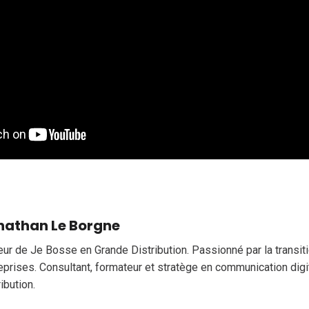
nathan Le Borgne
eur de Je Bosse en Grande Distribution. Passionné par la transi
eprises. Consultant, formateur et stratège en communication digi
ribution.