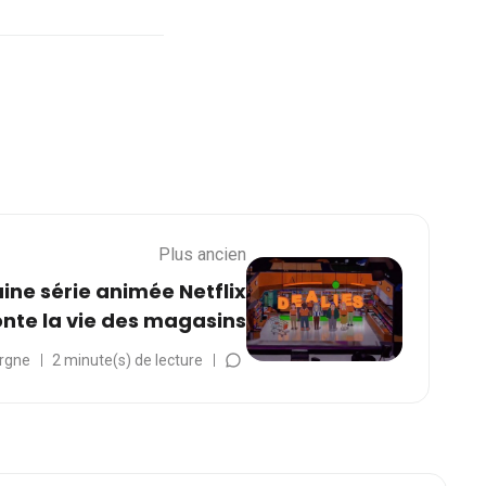
Plus ancien
aine série animée Netflix
onte la vie des magasins
rgne
2 minute(s) de lecture