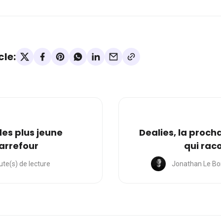
cle:
 des plus jeune
Dealies, la proch
arrefour
qui rac
ute(s) de lecture
Jonathan Le Bo