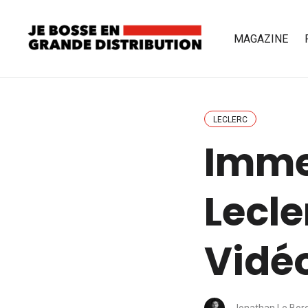
MAGAZINE
LECLERC
Imme
Lecle
Vidé