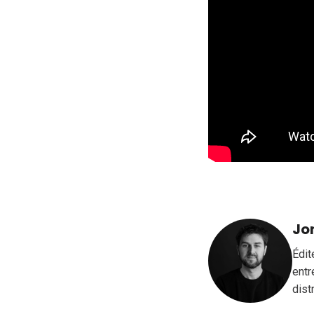
Jo
Édit
entr
dist