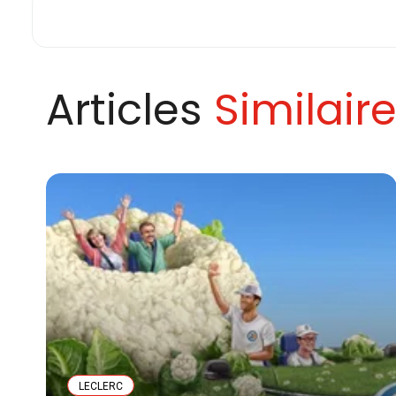
Articles
Similair
LECLERC