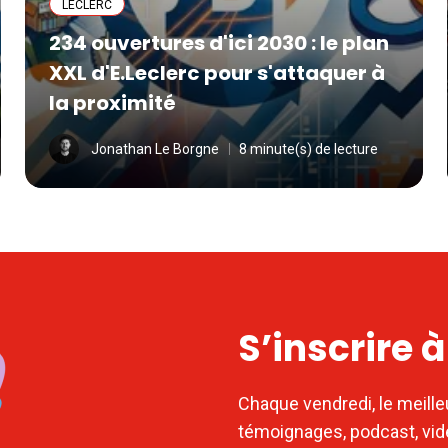
LECLERC
234 ouvertures d'ici 2030 : le plan
XXL d'E.Leclerc pour s'attaquer à
la proximité
Jonathan Le Borgne
8 minute(s) de lecture
S’inscrire 
Chaque vendredi, le meille
témoignages, podcast, vi