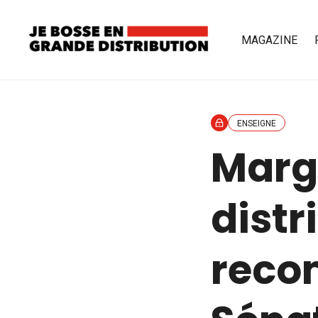
MAGAZINE
ENSEIGNE
Marg
distr
reco