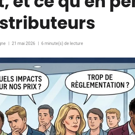
, et ce qu'en p
istributeurs
gne
21 mai 2026
6 minute(s) de lecture