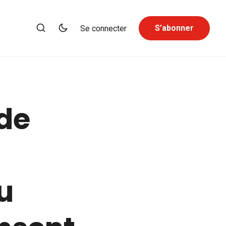
S’abonner
Se connecter
de
u