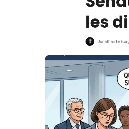
Sénat
les d
Jonathan Le Bor