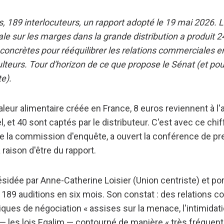
ns, 189 interlocuteurs, un rapport adopté le 19 mai 2026.
le sur les marges dans la grande distribution a produit 2
ncrètes pour rééquilibrer les relations commerciales e
culteurs. Tour d'horizon de ce que propose le Sénat (et po
te).
leur alimentaire créée en France, 8 euros reviennent à l'a
el, et 40 sont captés par le distributeur. C'est avec ce chi
e la commission d'enquête, a ouvert la conférence de pre
 raison d'être du rapport.
sidée par Anne-Catherine Loisier (Union centriste) et por
 189 auditions en six mois. Son constat : des relations 
tiques de négociation « assises sur la menace, l'intimidati
l — les lois Egalim — contourné de manière « très fréquent