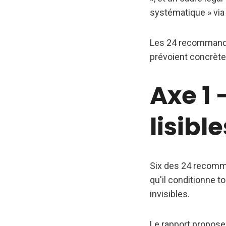
systématique » via
Les 24 recommandat
prévoient concrèt
Axe 1
lisibl
Six des 24 recomman
qu'il conditionne t
invisibles.
Le rapport propose