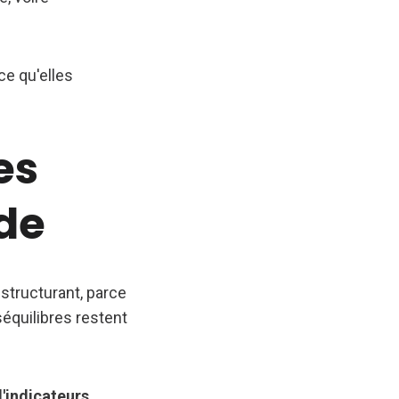
ce qu'elles
es
nde
 structurant, parce
séquilibres restent
d'indicateurs