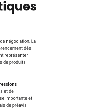
tiques
de négociation. La
férencement dès
nt représenter
s de produits
pressions
s et de
isse importante et
is de préavis