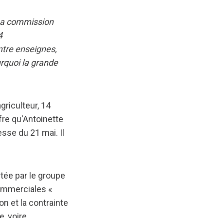
 La commission
4
ntre enseignes,
urquoi la grande
griculteur, 14
ffre qu'Antoinette
sse du 21 mai. Il
tée par le groupe
commerciales «
on et la contrainte
e, voire