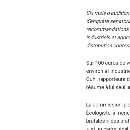
Six mois d'auditio
d'enquête sénatoria
recommandations co
industriels et agri
distribution contes
Sur 100 euros de va
environ à l'industri
Guhl, rapporteure d
résume à lui seul la
La commission, pré
Écologiste, a mené
brutales », des pra
», et un cadre léga