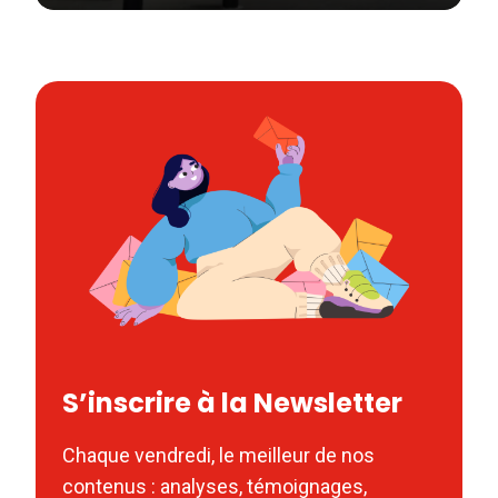
S’inscrire à la Newsletter
Chaque vendredi, le meilleur de nos
contenus : analyses, témoignages,