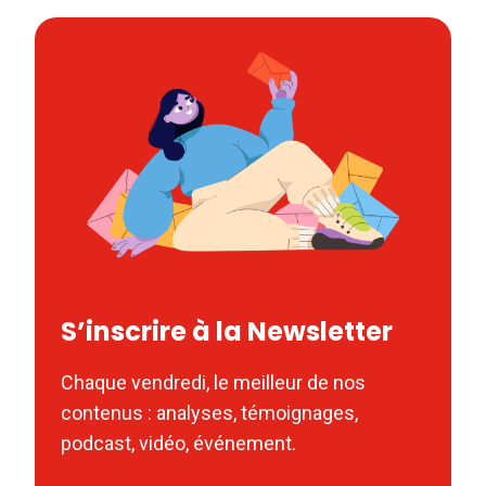
S’inscrire à la Newsletter
Chaque vendredi, le meilleur de nos
contenus : analyses, témoignages,
podcast, vidéo, événement.