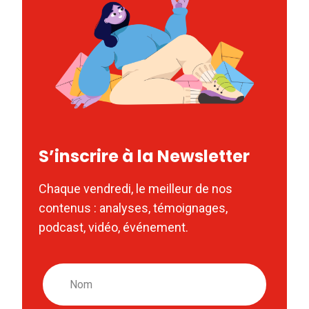
S’inscrire à la Newsletter
Chaque vendredi, le meilleur de nos
contenus : analyses, témoignages,
podcast, vidéo, événement.
Nom