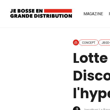
MAGAZINE
CONCEPT
JBGD
Lotte
Disco
l'hy