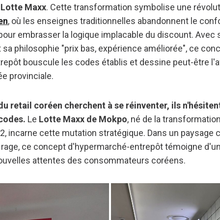
: Lotte Maxx
. Cette transformation symbolise une révolu
en
, où les enseignes traditionnelles abandonnent le confo
our embrasser la logique implacable du discount. Avec
et sa philosophie "prix bas, expérience améliorée", ce con
epôt bouscule les codes établis et dessine peut-être l'a
ée provinciale.
u retail coréen cherchent à se réinventer, ils n'hésiten
 codes.
Le
Lotte Maxx de Mokpo
, né de la transformatio
22, incarne cette mutation stratégique. Dans un paysage 
it rage, ce concept d'hypermarché-entrepôt témoigne d'u
ouvelles attentes des consommateurs coréens.