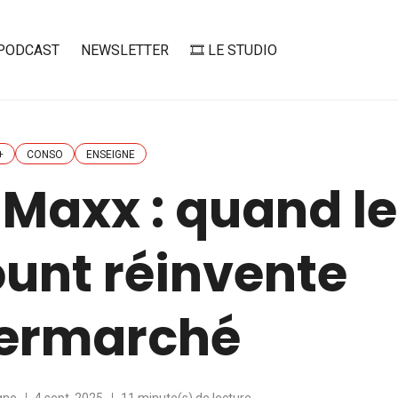
PODCAST
NEWSLETTER
🎞️ LE STUDIO
+
CONSO
ENSEIGNE
 Maxx : quand le
unt réinvente
permarché