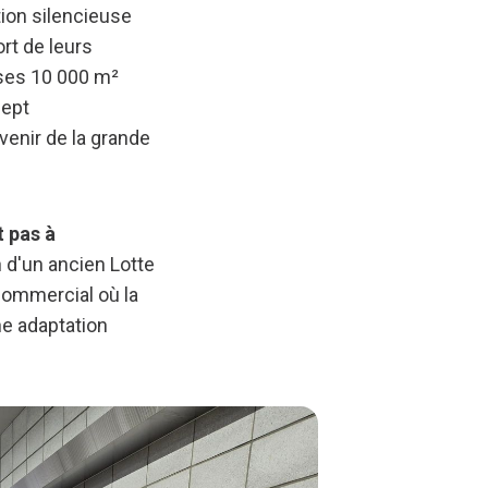
tion silencieuse
rt de leurs
 ses 10 000 m²
cept
venir de la grande
t pas à
n d'un ancien Lotte
commercial où la
ne adaptation