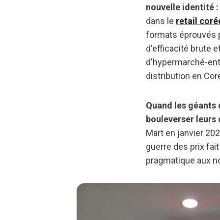
nouvelle identité 
dans le
retail coré
formats éprouvés p
d'efficacité brute 
d'hypermarché-entr
distribution en Cor
Quand les géants d
bouleverser leurs
Mart en janvier 20
guerre des prix fa
pragmatique aux n