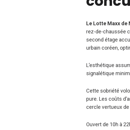
concu
Le Lotte Maxx de 
rez-de-chaussée con
second étage accuei
urbain coréen, opti
L’esthétique assume
signalétique minima
Cette sobriété volon
pure. Les coûts d’
cercle vertueux de 
Ouvert de 10h à 22h