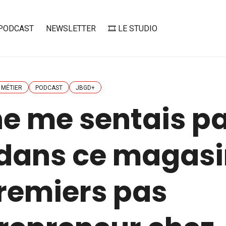
PODCAST
NEWSLETTER
🎞️ LE STUDIO
MÉTIER
PODCAST
JBGD+
ne me sentais p
dans ce magasin
remiers pas