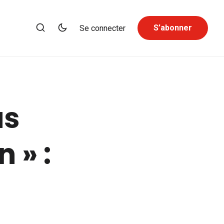
S’abonner
Se connecter
as
 » :