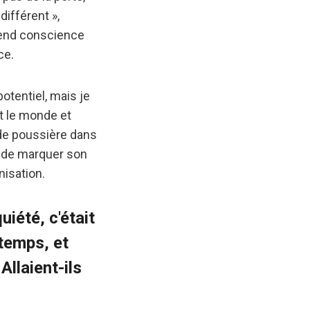
différent »,
prend conscience
ce.
potentiel, mais je
t le monde et
u de poussière dans
e de marquer son
nisation.
uiété, c'était
gtemps, et
Allaient-ils