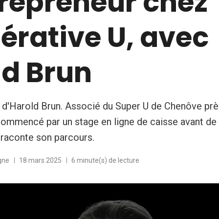
trepreneur chez
érative U, avec
ld Brun
s d'Harold Brun. Associé du Super U de Chenôve près
commencé par un stage en ligne de caisse avant de 
 raconte son parcours.
gne
18 mars 2025
6 minute(s) de lecture