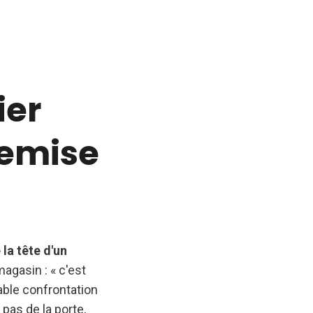
ier
remise
 la tête d'un
agasin : « c'est
table confrontation
 pas de la porte,