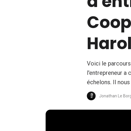
d'en
Coop
Haro
Voici le parcour
l'entrepreneur a 
échelons. Il nous
Jonathan Le Bor