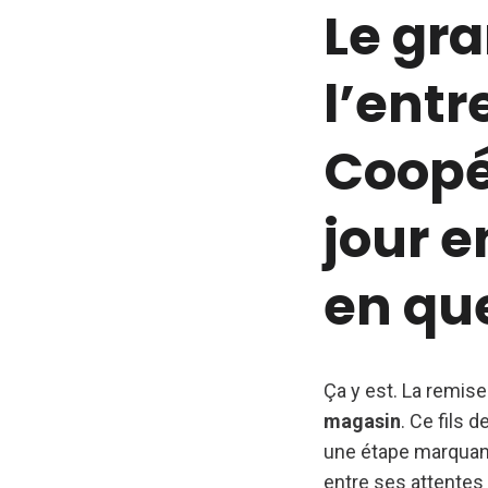
Le gr
l’entr
Coopé
jour e
en qu
Ça y est. La remise 
magasin
. Ce fils 
une étape marquante
entre ses attentes e