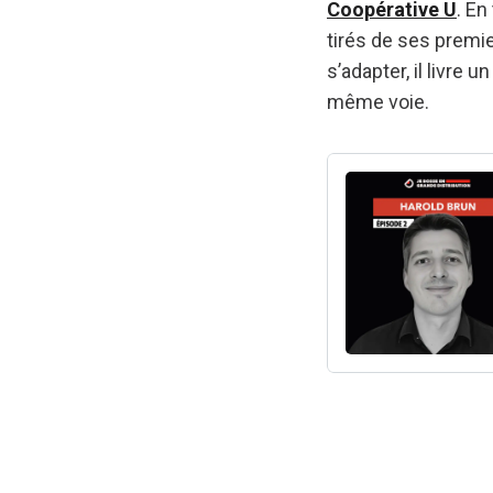
Coopérative U
. En
tirés de ses premi
s’adapter, il livre
même voie.