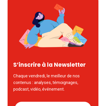
S’inscrire à la Newsletter
Chaque vendredi, le meilleur de nos
contenus : analyses, témoignages,
podcast, vidéo, événement.
Nom