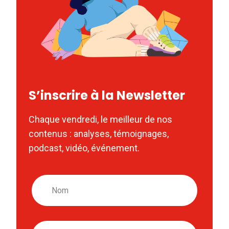
S’inscrire à la Newsletter
Chaque vendredi, le meilleur de nos
contenus : analyses, témoignages,
podcast, vidéo, événement.
Nom
Email