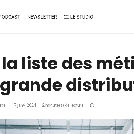
PODCAST
NEWSLETTER
🎞️ LE STUDIO
 la liste des mét
 grande distribu
gne
17 janv. 2024
2 minute(s) de lecture