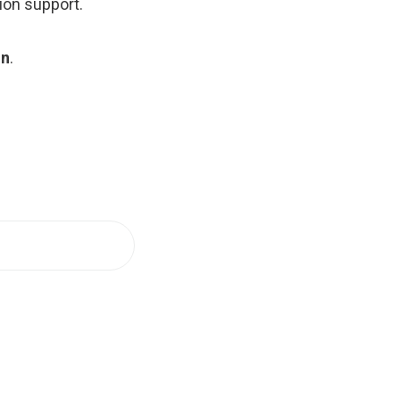
ion support.
on
.