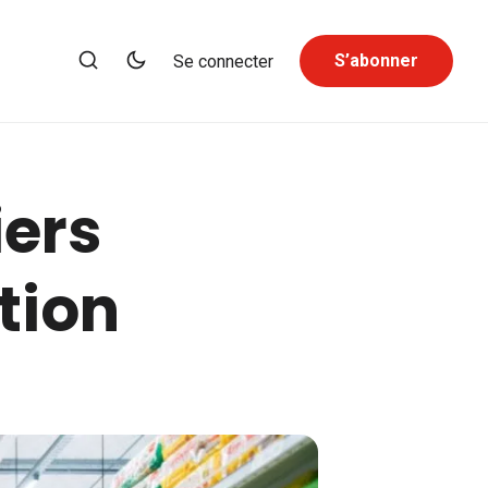
S’abonner
Se connecter
iers
tion