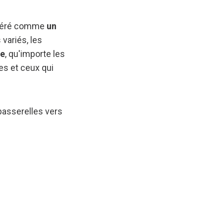
sidéré comme
un
 variés, les
le
, qu'importe les
es et ceux qui
passerelles vers