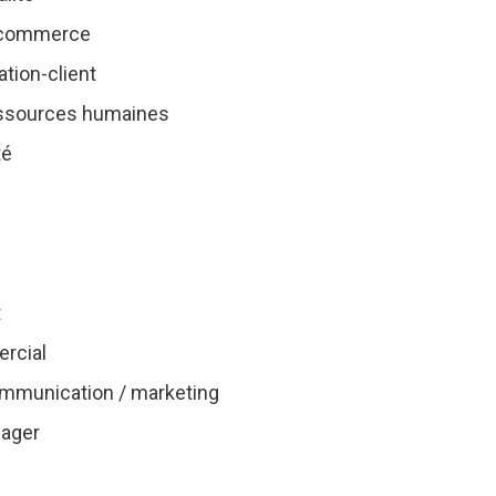
-commerce
tion-client
ssources humaines
té
t
rcial
mmunication / marketing
ager