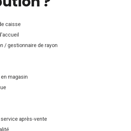
bution ?
de caisse
'accueil
n / gestionnaire de rayon
 en magasin
que
service après-vente
lité