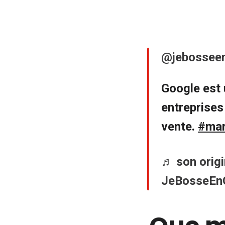
@jebosseen
Google est 
entreprises
vente.
#mar
♬ son origi
JeBosseEnG