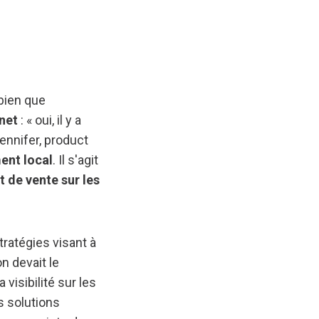
 bien que
rnet
: « oui, il y a
ennifer, product
ment local
. Il s'agit
nt de vente sur les
ratégies visant à
n devait le
visibilité sur les
s solutions