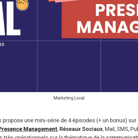
Marketing Local
s propose une mini-série de 4 épisodes (+ un bonus) sur
Presence Management
,
Réseaux Sociaux
, Mail, SMS, Pu
s très opérationnels sur la thématique de la
communicati