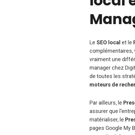
local 
Mana
Le
SEO local
et le
complémentaires, 
vraiment une diffé
manager chez Digit
de toutes les stra
moteurs de reche
Par ailleurs, le
Pre
assurer que l'entre
matérialiser, le
Pre
pages Google My Bus