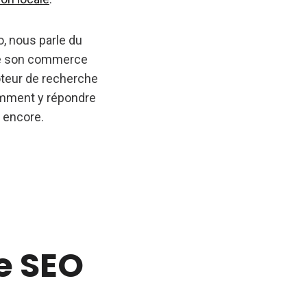
o, nous parle du
 de son commerce
teur de recherche
omment y répondre
s encore.
le SEO