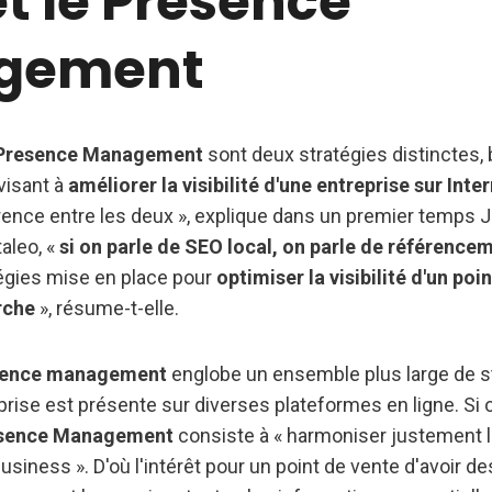
et le Presence
gement
Presence Management
sont deux stratégies distinctes,
visant à
améliorer la visibilité d'une entreprise sur Inte
rence entre les deux », explique dans un premier temps J
aleo, «
si on parle de SEO local, on parle de référence
tégies mise en place pour
optimiser la visibilité d'un poi
rche
», résume-t-elle.
sence management
englobe un ensemble plus large de st
prise est présente sur diverses plateformes en ligne. Si o
sence Management
consiste à « harmoniser justement la 
iness ». D'où l'intérêt pour un point de vente d'avoir de