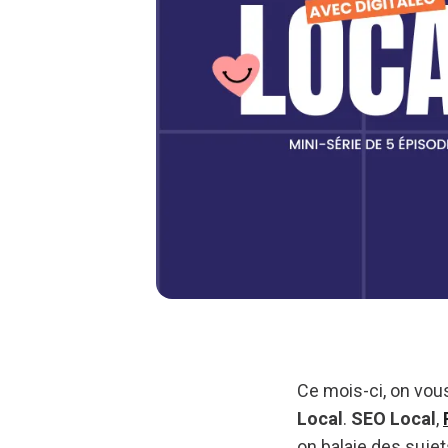
Ce mois-ci, on vou
Local
.
SEO Local
,
on balaie des sujet