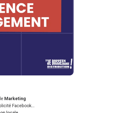
 le
Marketing
blicité Facebook...
on locale
.