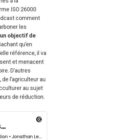
més à la
 norme ISO 26000
 podcast comment
arboner les
 un objectif de
Sachant qu’en
lle référence, il va
posent et menacent
ire. D’autres
de l’agriculteur au
culturer au sujet
jeurs de réduction.