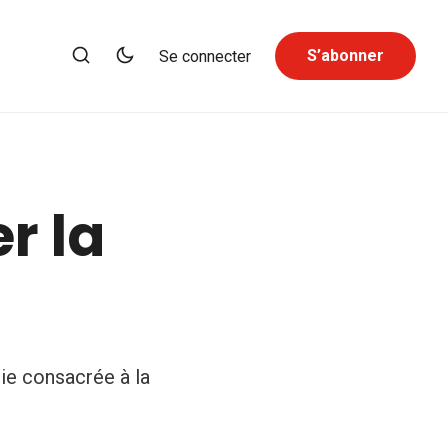
S’abonner
Se connecter
r la
rie consacrée à la