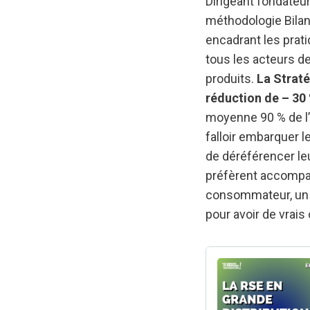
Dirigeant fondateu
méthodologie Bilan 
encadrant les pra
tous les acteurs de
produits.
La Straté
réduction de – 30 
moyenne 90 % de l’i
falloir embarquer l
de déréférencer leu
préfèrent accompagn
consommateur, un i
pour avoir de vrais