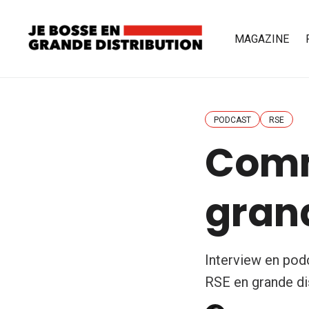
MAGAZINE
PODCAST
RSE
Comm
grand
Interview en podc
RSE en grande dis