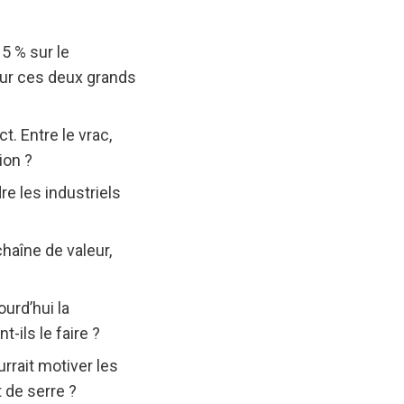
 5 % sur le
 sur ces deux grands
t. Entre le vrac,
ion ?
re les industriels
chaîne de valeur,
ourd’hui la
ils le faire ?
rrait motiver les
 de serre ?