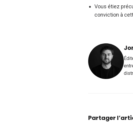
Vous étiez précu
conviction à cet
Jo
Édit
entr
dist
Partager l’arti