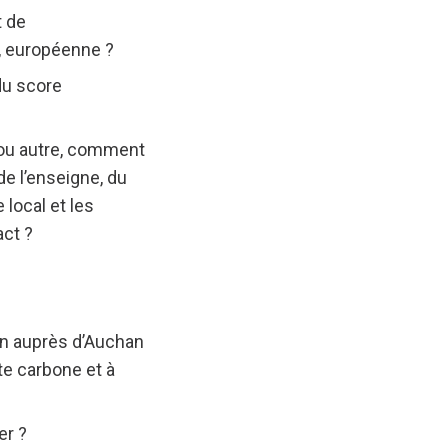
t de
e, européenne ?
du score
r ou autre, comment
de l’enseigne, du
 local et les
act ?
ion auprès d’Auchan
te carbone et à
er ?