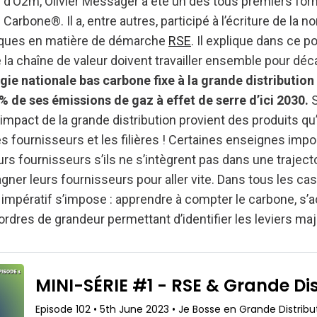
r d’O2m, Olivier Messager a été un des tous premiers for
Carbone®. Il a, entre autres, participé à l’écriture de la
tiques en matière de démarche
RSE
. Il explique dans ce
 la chaîne de valeur doivent travailler ensemble pour déc
gie nationale bas carbone fixe à la grande distribution
% de ses émissions de gaz à effet de serre d’ici 2030.
mpact de la grande distribution provient des produits qu’e
es fournisseurs et les filières ! Certaines enseignes im
rs fournisseurs s’ils ne s’intègrent pas dans une trajecto
er leurs fournisseurs pour aller vite. Dans tous les cas, 
mpératif s’impose : apprendre à compter le carbone, s’ac
 ordres de grandeur permettant d’identifier les leviers ma