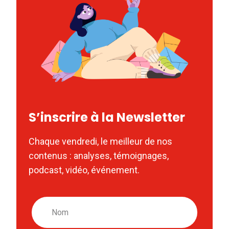
S’inscrire à la Newsletter
Chaque vendredi, le meilleur de nos
contenus : analyses, témoignages,
podcast, vidéo, événement.
Nom