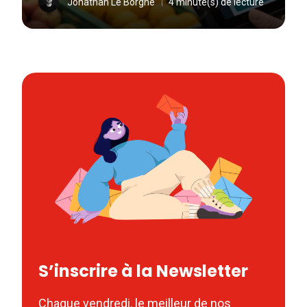
Jonathan Le Borgne
4 minute(s) de lecture
S’inscrire à la Newsletter
Chaque vendredi, le meilleur de nos