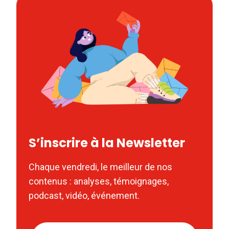
S’inscrire à la Newsletter
Chaque vendredi, le meilleur de nos
contenus : analyses, témoignages,
podcast, vidéo, événement.
Nom