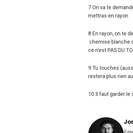
7 On va te demander
mettras en rayon
8 En rayon, on te d
chemise blanche c’e
ce n’est PAS DU TO
9 Tu touches (auss
restera plus rien au
10 Il faut garder l
Jo
Édit