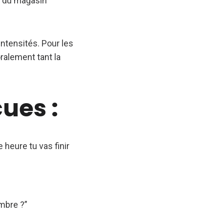
s du magasin
intensités. Pour les
ralement tant la
ues :
e heure tu vas finir
embre ?”