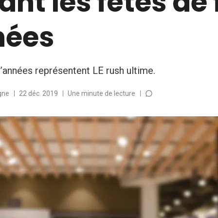
nt les fêtes de 
nées
d’années représentent LE rush ultime.
gne
22 déc. 2019
Une minute de lecture