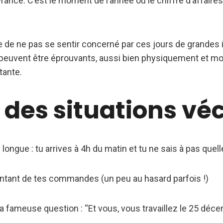
ance. C’est le moment de l’année où le chiffre d’affaire
cile de ne pas se sentir concerné par ces jours de grandes 
s peuvent être éprouvants, aussi bien physiquement et mo
tante.
 des situations véc
 longue : tu arrives à 4h du matin et tu ne sais à pas quell
ntant de tes commandes (un peu au hasard parfois !)
la fameuse question : “Et vous, vous travaillez le 25 déc