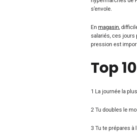
hypermarchés de Fr
s’envole.
En
magasin
, diffi
salariés, ces jour
pression est impor
Top 10
1 La journée la plus
2 Tu doubles le mo
3 Tu te prépares à 