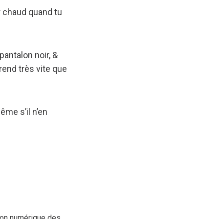
er chaud quand tu
antalon noir, &
rend très vite que
me s’il n’en
tion numérique des