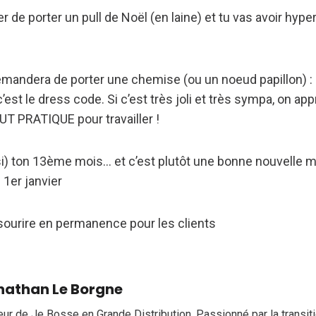
 de porter un pull de Noël (en laine) et tu vas avoir hyp
emandera de porter une chemise (ou un noeud papillon) : p
st le dress code. Si c’est très joli et très sympa, on app
UT PRATIQUE pour travailler !
i) ton 13ème mois… et c’est plutôt une bonne nouvelle mê
 1er janvier
e sourire en permanence pour les clients
nathan Le Borgne
eur de Je Bosse en Grande Distribution. Passionné par la transi