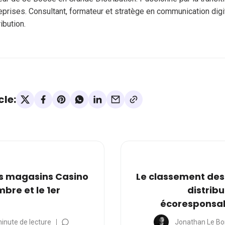
eprises. Consultant, formateur et stratège en communication digi
ribution.
cle:
es magasins Casino
Le classement des
bre et le 1er
distribu
écoresponsabl
inute de lecture
Jonathan Le Bo