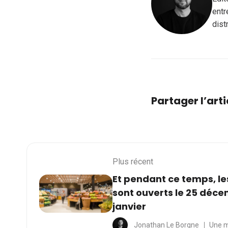
entr
dist
Partager l’arti
Plus récent
Et pendant ce temps, l
sont ouverts le 25 décem
janvier
Jonathan Le Borgne
Une m