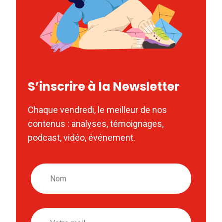
S’inscrire à la Newsletter
Chaque vendredi, le meilleur de nos
contenus : analyses, témoignages,
podcast, vidéo, événement.
Nom
Email