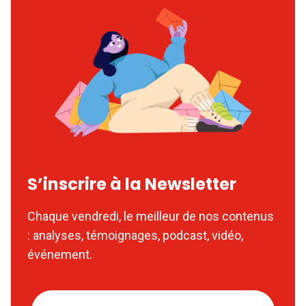
S’inscrire à la Newsletter
Chaque vendredi, le meilleur de nos contenus
: analyses, témoignages, podcast, vidéo,
événement.
Nom