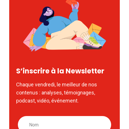
S’inscrire à la Newsletter
Chaque vendredi, le meilleur de nos
contenus : analyses, témoignages,
podcast, vidéo, événement.
Nom