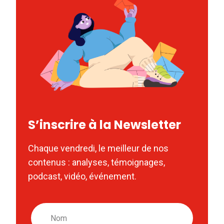
S’inscrire à la Newsletter
Chaque vendredi, le meilleur de nos
contenus : analyses, témoignages,
podcast, vidéo, événement.
Nom