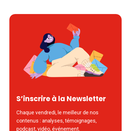
S’inscrire à la Newsletter
Chaque vendredi, le meilleur de nos
contenus : analyses, témoignages,
podcast, vidéo, événement.