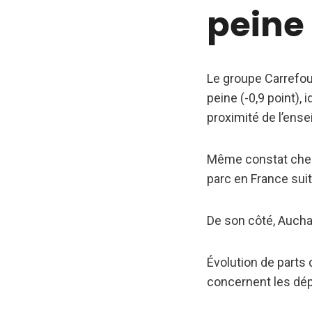
peine
Le groupe Carrefour
peine (-0,9 point),
proximité de l’ense
Même constat chez G
parc en France suit
De son côté, Auchan
Évolution de parts 
concernent les dép