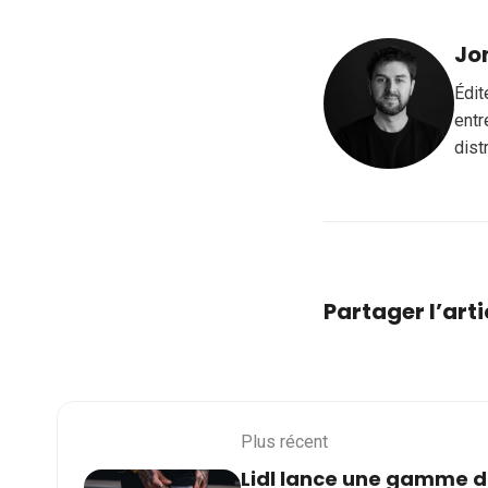
Jo
Édit
entr
dist
Partager l’arti
Plus récent
Lidl lance une gamme 