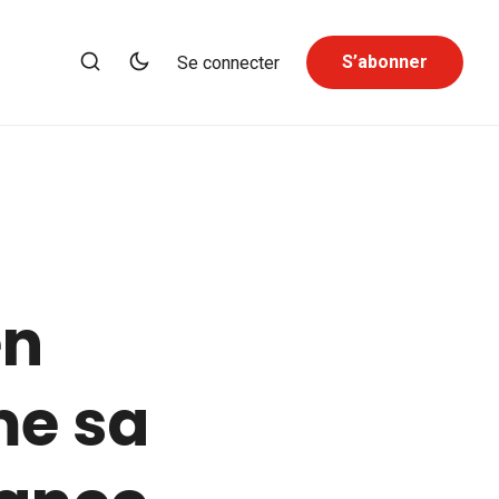
S’abonner
Se connecter
en
me sa