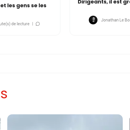
Dirigeants, il est 
et les gens se les
Jonathan Le Bo
ute(s) de lecture
es