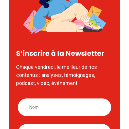
S’inscrire à la Newsletter
Chaque vendredi, le meilleur de nos
contenus : analyses, témoignages,
podcast, vidéo, événement.
Nom
Email