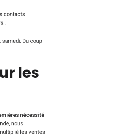
les contacts
rs
..
et samedi. Du coup
ur les
emières nécessité
ande, nous
ultiplié les ventes