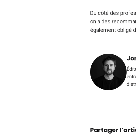
Du côté des profes
on a des recommanda
également obligé d
Jo
Édit
entr
dist
Partager l’arti