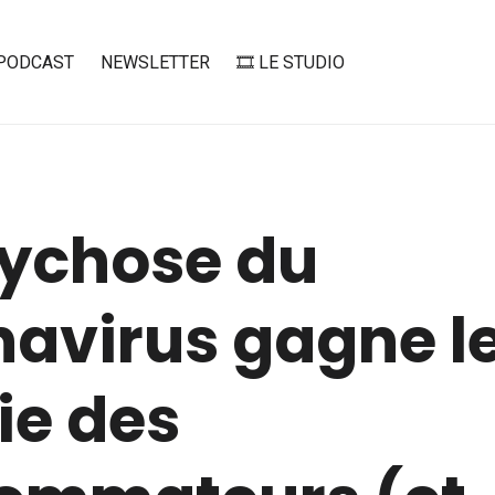
PODCAST
NEWSLETTER
🎞️ LE STUDIO
sychose du
navirus gagne l
ie des