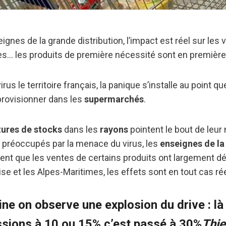
ignes de la grande distribution, l’impact est réel sur les v
es… les produits de première nécessité sont en première 
virus le territoire français, la panique s’installe au point q
provisionner dans les
supermarchés
.
tures de stocks
dans les
rayons
pointent le bout de leur
t préoccupés par la menace du virus, les
enseignes de la
ent que les ventes de certains produits ont largement dé
e et les Alpes-Maritimes, les effets sont en tout cas rée
ne on observe une explosion du drive : là
sions à 10 ou 15% c’est passé à 30%
Thie