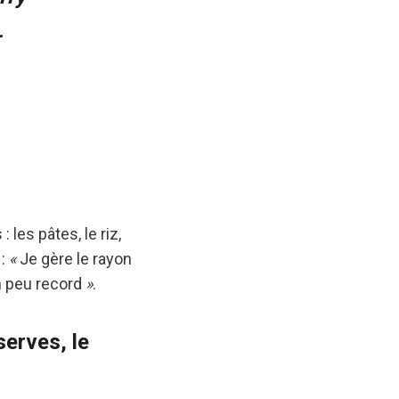
L
les pâtes, le riz,
 :
«
Je gère le rayon
un peu record
»
.
serves, le