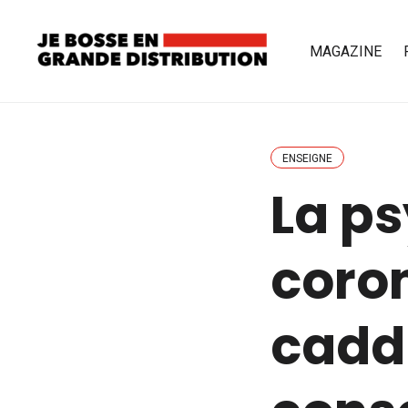
MAGAZINE
ENSEIGNE
La p
coro
cadd