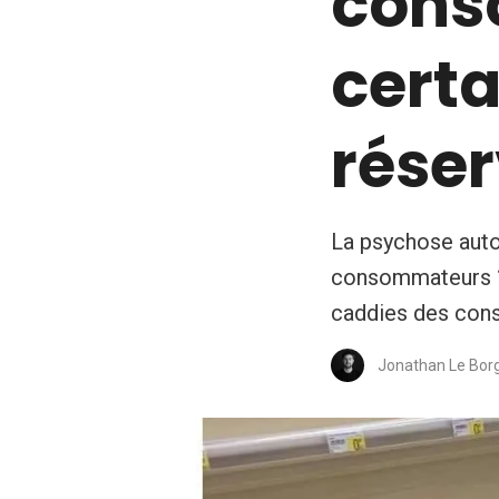
cons
certa
rése
La psychose autou
consommateurs ? 
caddies des con
Jonathan Le Bor