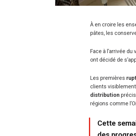
À en croire les ense
pâtes, les conserv
Face à l’arrivée du 
ont décidé de s’ap
Les premières
rup
clients visiblemen
distribution
précis
régions comme l’Ois
Cette semai
des progres