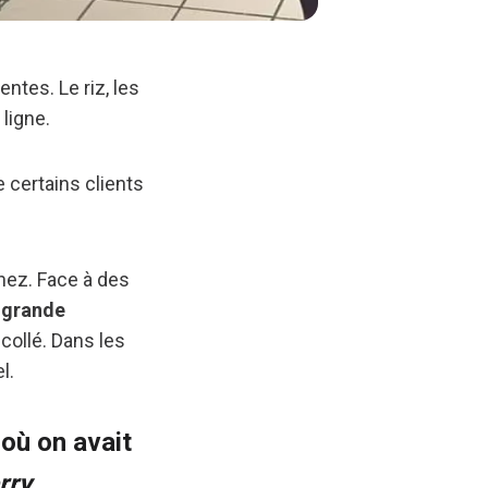
entes. Le riz, les
ligne.
ue certains clients
 nez. Face à des
 grande
collé. Dans les
l.
 où on avait
rry