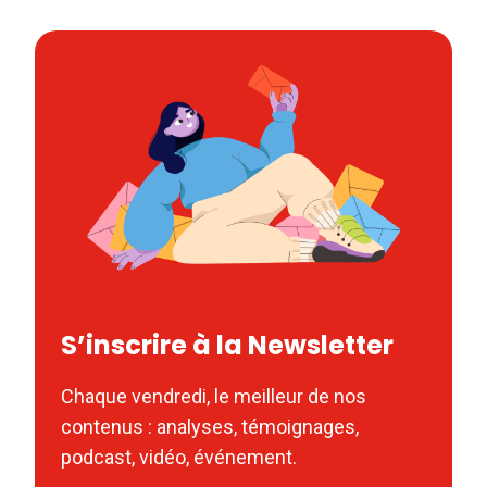
S’inscrire à la Newsletter
Chaque vendredi, le meilleur de nos
contenus : analyses, témoignages,
podcast, vidéo, événement.