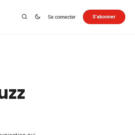
S’abonner
Se connecter
uzz