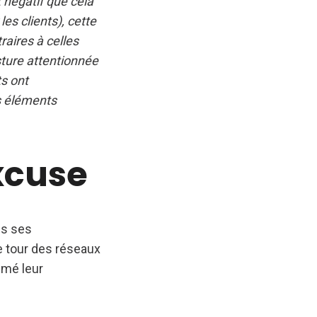
t négatif que cela
es clients), cette
raires à celles
sture attentionnée
ts ont
s éléments
xcuse
is ses
le tour des réseaux
imé leur