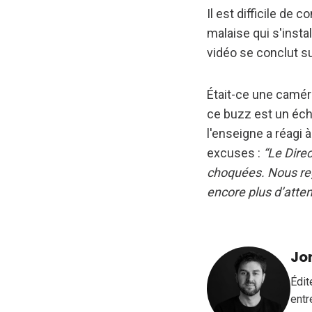
Il est difficile de 
malaise qui s'insta
vidéo se conclut s
Était-ce une caméra
ce buzz est un éch
l'enseigne a réagi 
excuses :
“Le Dire
choquées. Nous re
encore plus d’atten
Jo
Édit
entr