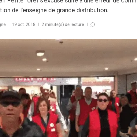
n Petite foret s’excuse suite à une erreur de comm
tion de l’enseigne de grande distribution.
gne
19 oct. 2018
2 minute(s) de lecture