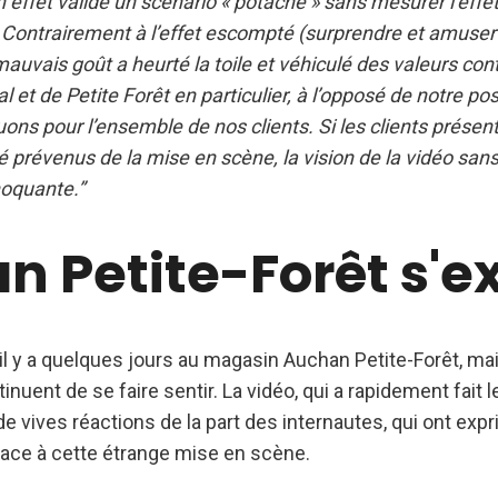
n effet validé un scénario « potache » sans mesurer l’effe
Contrairement à l’effet escompté (surprendre et amuser l
uvais goût a heurté la toile et véhiculé des valeurs cont
 et de Petite Forêt en particulier, à l’opposé de notre po
ns pour l’ensemble de nos clients. Si les clients présen
prévenus de la mise en scène, la vision de la vidéo san
hoquante.”
n Petite-Forêt s'e
u il y a quelques jours au magasin Auchan Petite-Forêt, ma
nuent de se faire sentir. La vidéo, qui a rapidement fait 
de vives réactions de la part des internautes, qui ont expr
ace à cette étrange mise en scène.