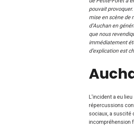
de Petite-Forêt a e
pouvait provoquer. 
mise en scène de ma
d’Auchan en général
que nous revendiquo
immédiatement été 
d’explication est c
Aucha
L'incident a eu lie
répercussions conti
sociaux, a suscité 
incompréhension f