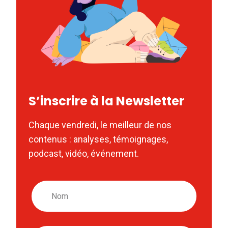
S’inscrire à la Newsletter
Chaque vendredi, le meilleur de nos
contenus : analyses, témoignages,
podcast, vidéo, événement.
Nom