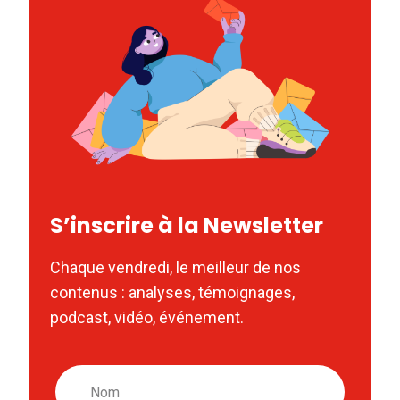
S’inscrire à la Newsletter
Chaque vendredi, le meilleur de nos
contenus : analyses, témoignages,
podcast, vidéo, événement.
Nom